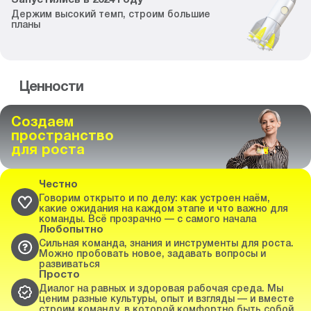
Запустились
в
2024
году
Держим высокий темп,
строим большие
планы
Ценности
Создаем
пространство
для роста
Честно
Говорим открыто и по делу: как устроен наём,
какие ожидания на каждом этапе и что важно для
команды. Всё прозрачно — с самого начала
Любопытно
Сильная команда, знания и инструменты для роста.
Можно пробовать новое, задавать вопросы и
развиваться
Просто
Диалог на равных и здоровая рабочая среда. Мы
ценим разные культуры, опыт и взгляды — и вместе
строим команду, в которой комфортно быть собой