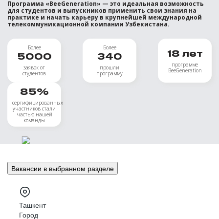
Программа «BeeGeneration» — это идеальная возможность
для студентов и выпускников применить свои знания на
практике и начать карьеру в крупнейшей международной
телекоммуникационной компании Узбекистана.
Более
Более
18
лет
5000
340
программе
заявок от
прошли
BeeGeneration
студентов
программу
85
%
сертифицированных
участников стали
частью нашей
команды
Вакансии в выбранном разделе
Ташкент
Город