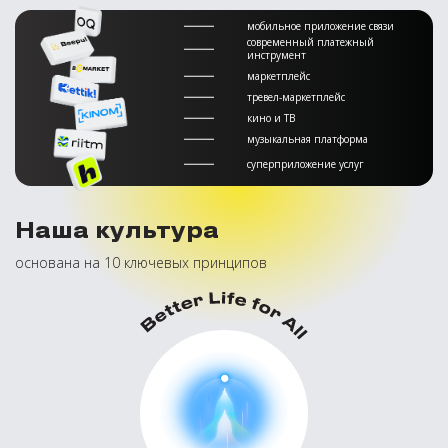
мобильное приложение связи
современный платежный
инструмент
маркетплейс
тревел-маркетплейс
кино и ТВ
музыкальная платформа
суперприложение услуг
Наша культура
основана на 10 ключевых принципов